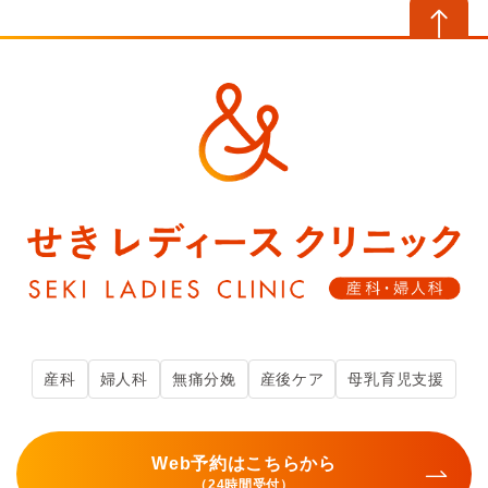
産科
婦人科
無痛分娩
産後ケア
母乳育児支援
Web予約はこちらから
（24時間受付）