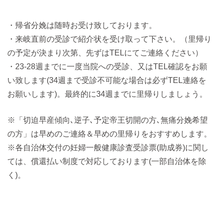
・帰省分娩は随時お受け致しております。
・来岐直前の受診で紹介状を受け取って下さい。（里帰り
の予定が決まり次第、先ずはTELにてご連絡ください）
・23-28週までに一度当院への受診、又はTEL確認をお願
い致します(34週まで受診不可能な場合は必ずTEL連絡を
お願いします)。最終的に34週までに里帰りしましょう。
※「切迫早産傾向､逆子､予定帝王切開の方､無痛分娩希望
の方」は早めのご連絡＆早めの里帰りをおすすめします。
※各自治体交付の妊婦一般健康診査受診票(助成券)に関し
ては、償還払い制度で対応しております(一部自治体を除
く)。